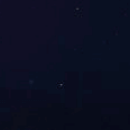
九游9官网
九游(中国)
新闻中心
关于我们
数字语言学习系
双一流/985/211
企业新闻
企业简介
同声传译训练系
统
外语院校
市场活动
发展历程
​远程合班教学系
统
MTI/BTI院校
荣誉资质
电子教室
统
用户名录
联系我们
售后服务平台
微信公众号
交互式电子教室
Hub诚征渠道合
全国统一客服热线：
400 650 8687
智慧教学空间
作伙伴
留言簿
高密度WiFi移动
智慧教室