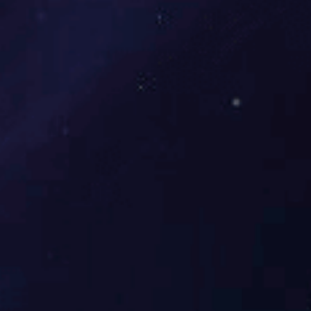
一起守“沪”，志愿同行丨九游(中国)抗疫志愿者日记
上海，自3月新冠肺炎疫情肆虐以来，社区志愿者出现在抗疫第
一线，成为打通最后一百米的生力军。九游(中国)上海公司的张
总也成为这群“大白”中的一员，亲历了上海这座...
【转载自“中国高等教育博览会”】企业速递 | 九游(中国)远程教
学系统，走近课堂的教学
九游(中国)将携最新科技成果——九游(中国)远程教学系统亮相第
57届中国高等教育博览会，诚邀大家于2022年5月26-28日莅临
西安国际会展中心“1E25...