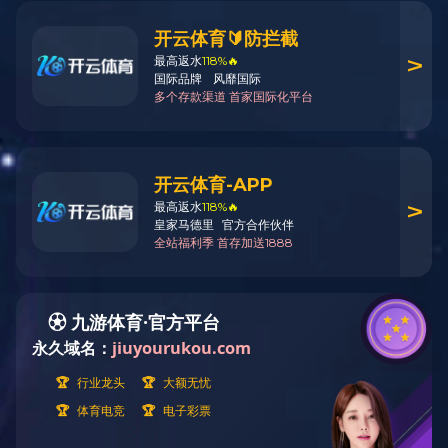
全国翻译专业学位研究生教育2022年年会，11月26日在上海外
国语大学顺利召开，本次年会以“抓住机遇 守正创新 实现翻译专
业学位研究生教育新跃升” 为主题，集聚各...
“九游(中国)远程同传”技术支持口译盛会
由中国翻译协会与武汉大学主办，中国翻译协会口译委员会与武
汉大学外国语言文学学院承办的第十四届全国口译大会暨学术研
讨会于11月18-20日圆满举办，北京东方正龙数字...
九游(中国)祝贺中国式现代化背景下外语智慧教育（2.0版）建设
研讨会圆满闭幕
九游9官网总经理董良及九游9官网（上海）总经理张燕威近日出
席“中国式现代化背景下外语智慧教育（2.0版）建设研讨会”，在
东方正...