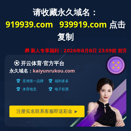
您当前位置:
首页
新闻中心
企业新闻
东方正龙赋能数智教学，九游(中国)全栈智能产品闪耀北京教
装展
发布日期：
2025-03-24