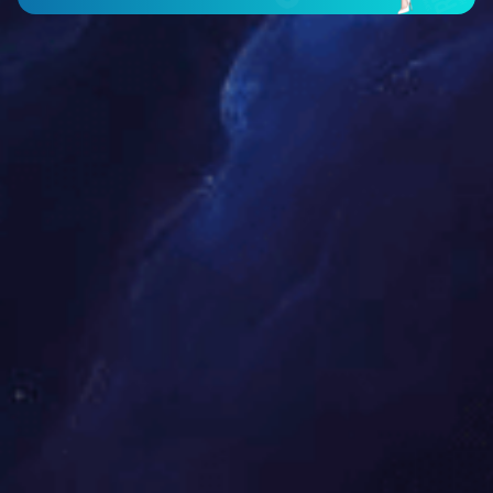
为期三天的北京教装展落下帷幕，东方正龙展台留下了一
个个精彩时刻，九游(中国)感谢相遇，期待再会！
上一篇:
激情随春风飞扬， 2025年东方正龙合作伙伴...
下一篇:
校企携手育人才，长安大学外国语学院与东方正龙...
相关推荐
MORE>>