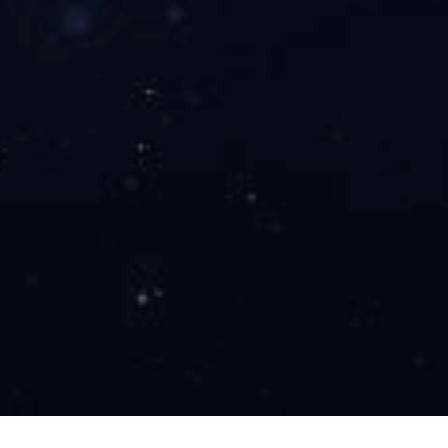
©2019 九游9官网
京ICP备05030127号-3
网站地图
隐私声明
乐鱼官方网站
|
星空体育入口_星空（中国）体育网
|
星空·(中国)电子官方网站
|
ly官
Hub渠道商征集
网
|
开云手机站官方版网站登录入口
|
华体会体育
|
九游在线登录官网
|
乐鱼在线登录