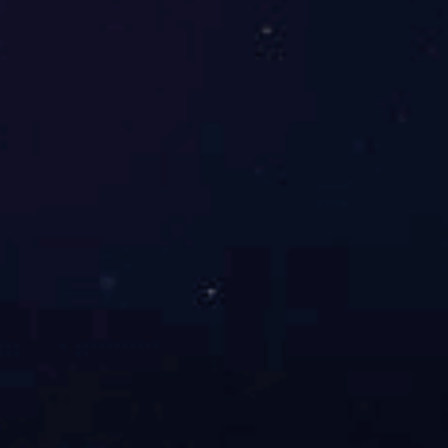
九游9官网合作参会的全国翻译专业学位研究生教育2025年会，5...
九游9官网
九游(中国)
新闻中心
关于我们
数字语言学习系
双一流/985/211
企业新闻
企业简介
同声传译训练系
统
外语院校
市场活动
发展历程
​远程合班教学系
统
MTI/BTI院校
荣誉资质
电子教室
统
用户名录
联系我们
售后服务平台
微信公众号
交互式电子教室
Hub诚征渠道合
全国统一客服热线：
400 650 8687
智慧教学空间
作伙伴
留言簿
高密度WiFi移动
智慧教室