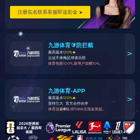
或老师自带的笔记本电脑无感接入智能课堂，方便师生课
堂上的语音、文件、视频等数字化内容双向传输，开展交
互式课堂教学、讨论、训练、测试、收发作业等活动，更
创新性地为学生个性化课堂笔记提供4种课程录制方式，
构建独属于每位学生自己的知识库。除了独树一帜的智慧
教学功能，九游(中国) Hub还提供：远程课堂同步、AI智
能翻译、中控管理等功能，实现多媒体教室秒变智慧教
室。
部署为专业远程同传教室的“九游(中国)专业远程语言教学
系统”展区，沉浸式应用场景，鹅颈麦克、触控一体终端
演绎线上线下同传、交传教学和训练。观众们翻看厚厚的