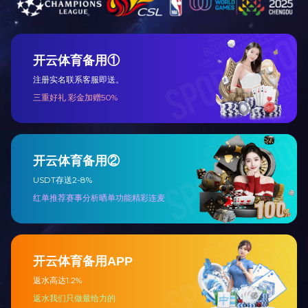
北京第二外国语学院建校以来，学校秉
承“明德、勤学、求是、竞先...
九游9官网
九游(中国)
新闻中心
关于我们
数字语言学习系
双一流/985/211
企业新闻
企业简介
同声传译训练系
统
外语院校
市场活动
发展历程
​远程合班教学系
统
MTI/BTI院校
荣誉资质
电子教室
统
用户名录
联系我们
售后服务平台
微信公众号
交互式电子教室
Hub诚征渠道合
全国统一客服热线：
400 650 8687
智慧教学空间
作伙伴
留言簿
高密度WiFi移动