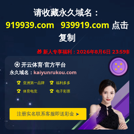
您当前位置:
首页
九游(中国)
外语院校
浙江越秀外国语学院
发布日期：
2020-06-28