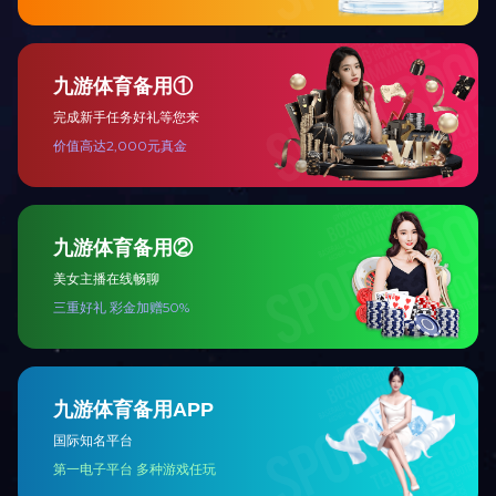
智慧教室
©2019 九游9官网
京ICP备05030127号-3
网站地图
隐私声明
乐鱼官方网站
|
星空体育入口_星空（中国）体育网
|
星空·(中国)电子官方网站
|
ly官